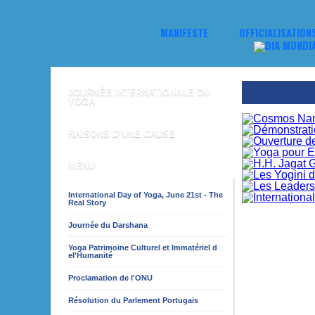
MANIFESTE
OFFICIALISATION
JOURNÉE INTERNATIONALE DU
YOGA
RAISONS D’UNE CAUSE
MENU
International Day of Yoga, June 21st - The
Real Story
Journée du Darshana
Yoga Patrimoine Culturel et Immatériel d
el'Humanité
Proclamation de l'ONU
Résolution du Parlement Portugais