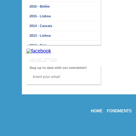
2016 - Belém
2015 - Lisboa
2014 - Cascais
2013 - Lisboa
2012 - Beja
2011 - Lisbonne
NEWSLETTER
2010 - Almada
Stay up to date with our newsletter!
2009 - Lisboa
2008 - Porto
2007 - Lisboa
2006 - Faro
HOME
FONDMENTS
2005 - Lisboa
2004 - Porto
2003 - Lisboa