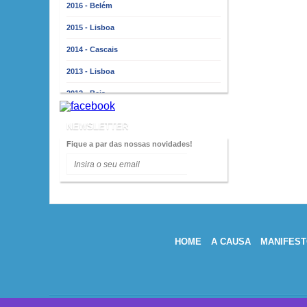
2016 - Belém
2015 - Lisboa
2014 - Cascais
2013 - Lisboa
2012 - Beja
2011 - Lisboa
NEWSLETTER
2010 - Almada
Fique a par das nossas novidades!
2009 - Lisboa
2008 - Porto
2007 - Lisboa
2006 - Faro
HOME
A CAUSA
MANIFEST
2005 - Lisboa
2004 - Porto
2003 - Lisboa