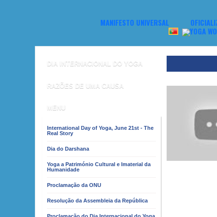
MANIFESTO UNIVERSAL
OFICIAL
DIA INTERNACIONAL DO YOGA
RAZÕES DE UMA CAUSA
MENU
International Day of Yoga, June 21st - The
Real Story
Dia do Darshana
Yoga a Património Cultural e Imaterial da
Humanidade
Proclamação da ONU
Resolução da Assembleia da República
Proclamação do Dia Internacional do Yoga